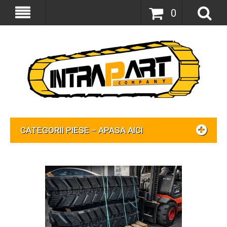
0
CATEGORII PIESE – APASA AICI