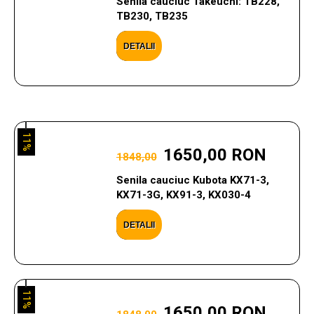
Senila cauciuc Takeuchi: TB228,
TB230, TB235
DETALII
11%
1650,00 RON
1848,00
Senila cauciuc Kubota KX71-3,
KX71-3G, KX91-3, KX030-4
DETALII
11%
1650,00 RON