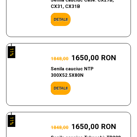
Senila cauciuc Case: CX27B,
CX31, CX31B
DETALII
11%
1650,00 RON
1848,00
Senila cauciuc NTP
300X52.5X80N
DETALII
11%
1650,00 RON
1848,00