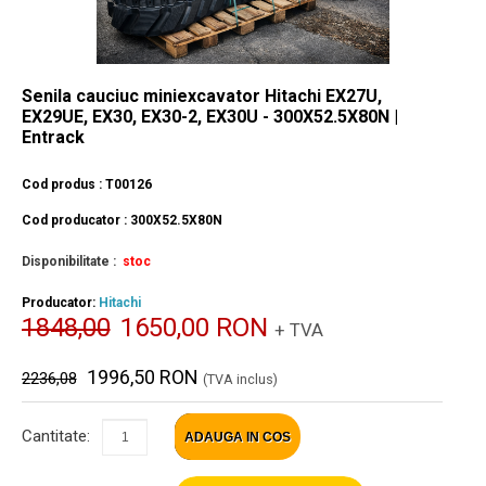
Senila cauciuc miniexcavator Hitachi EX27U,
EX29UE, EX30, EX30-2, EX30U - 300X52.5X80N |
Entrack
Cod produs : T00126
Cod producator : 300X52.5X80N
Disponibilitate :
stoc
Producator:
Hitachi
1848,00
1650,00 RON
+ TVA
1996,50 RON
2236,08
(TVA inclus)
Cantitate:
ADAUGA IN COS