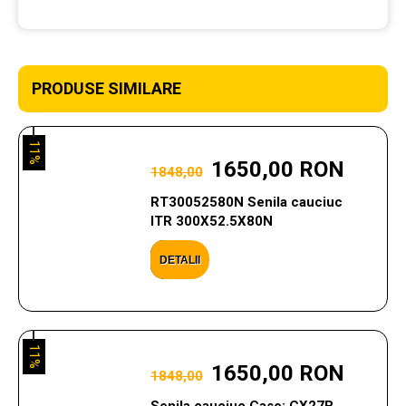
PRODUSE SIMILARE
11%
1650,00 RON
1848,00
RT30052580N Senila cauciuc
ITR 300X52.5X80N
DETALII
11%
1650,00 RON
1848,00