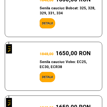
1848,00
Senila cauciuc Bobcat: 325, 328,
329, 331, 334
DETALII
11%
1650,00 RON
1848,00
Senila cauciuc Volvo: EC25,
EC30, ECR38
DETALII
11%