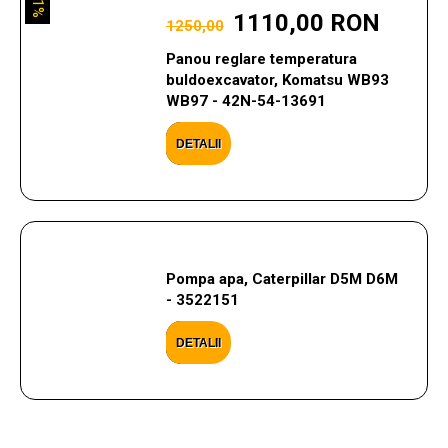
11%
1110,00 RON
1250,00
Panou reglare temperatura
buldoexcavator, Komatsu WB93
WB97 - 42N-54-13691
DETALII
Pompa apa, Caterpillar D5M D6M
- 3522151
DETALII