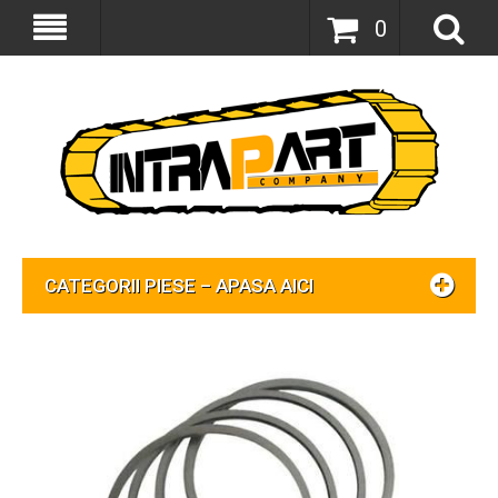
0
CATEGORII PIESE – APASA AICI