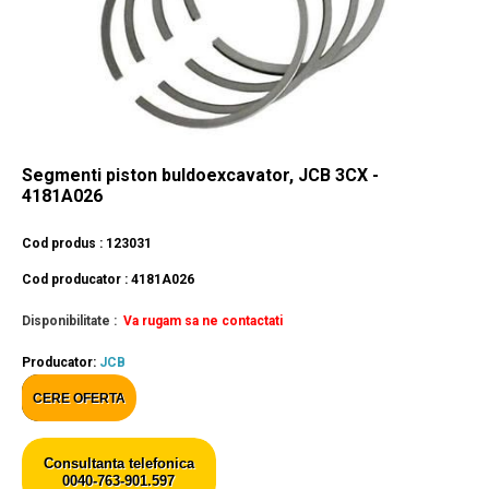
Segmenti piston buldoexcavator, JCB 3CX -
4181A026
Cod produs : 123031
Cod producator : 4181A026
Disponibilitate :
Va rugam sa ne contactati
Producator:
JCB
CERE OFERTA
Consultanta telefonica
0040-763-901.597