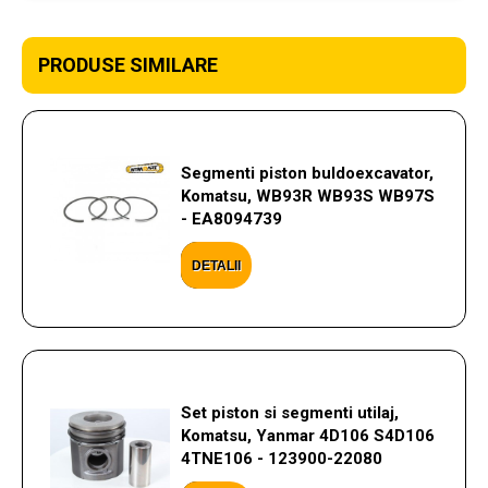
PRODUSE SIMILARE
Segmenti piston buldoexcavator,
Komatsu, WB93R WB93S WB97S
- EA8094739
DETALII
Set piston si segmenti utilaj,
Komatsu, Yanmar 4D106 S4D106
4TNE106 - 123900-22080