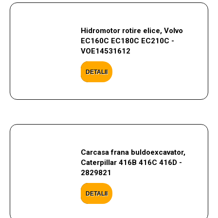
Hidromotor rotire elice, Volvo
EC160C EC180C EC210C -
VOE14531612
DETALII
Carcasa frana buldoexcavator,
Caterpillar 416B 416C 416D -
2829821
DETALII