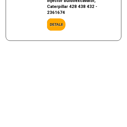
Injector buldoexcavator,
Caterpillar 428 438 432 -
2361674
DETALII
CONTACTEAZA-NE
Ai nevoie de ajutor cu privire la produsele si serviciile
oferite? Scrie aici mesajul tau, iar noi te vom
contacta in cel mai scurt timp posibil.