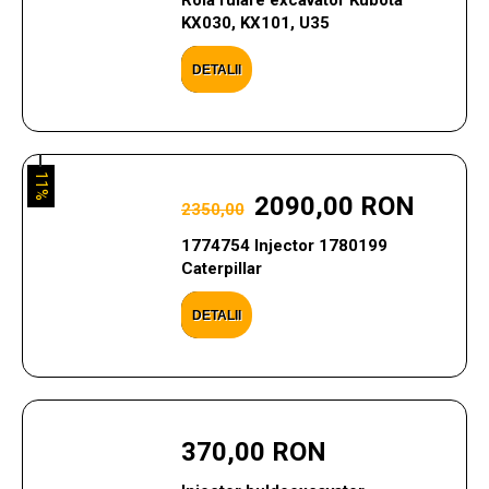
Rola rulare excavator Kubota
KX030, KX101, U35
DETALII
11%
2090,00 RON
2350,00
1774754 Injector 1780199
Caterpillar
DETALII
370,00 RON