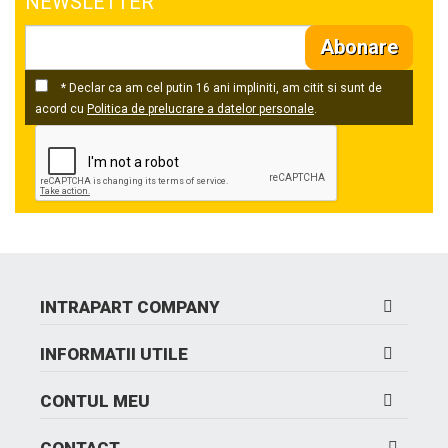
NEWSLETTER
Abonare
* Declar ca am cel putin 16 ani impliniti, am citit si sunt de
acord cu
Politica de prelucrare a datelor personale
.
INTRAPART COMPANY
INFORMATII UTILE
CONTUL MEU