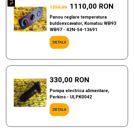
11%
1110,00 RON
1250,00
Panou reglare temperatura
buldoexcavator, Komatsu WB93
WB97 - 42N-54-13691
DETALII
330,00 RON
Pompa electrica alimentare,
Perkins - ULPK0042
DETALII