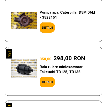
Pompa apa, Caterpillar D5M D6M
- 3522151
DETALII
15%
298,00 RON
350,00
Rola rulare miniexcavator
Takeuchi TB125, TB138
DETALII