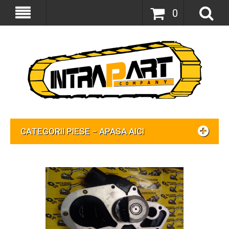
0
CATEGORII PIESE – APASA AICI