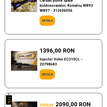
Cardan punte spate
buldoexcavator, Komatsu WB93
WB97 - 312606056
DETALII
1396,00 RON
Injector Volvo EC210CL -
20798683
DETALII
11%
2090,00 RON
2350,00