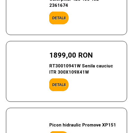
2361674
DETALII
1899,00 RON
RT30010941W Senila cauciuc
ITR 300X109X41W
DETALII
Picon hidraulic Promove XP151