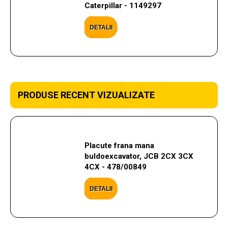
Caterpillar - 1149297
DETALII
PRODUSE RECENT VIZUALIZATE
Placute frana mana
buldoexcavator, JCB 2CX 3CX
4CX - 478/00849
DETALII