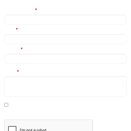
info@intrapart.ro
Nume complet
*
Email
*
Telefon
*
Mesaj
*
* Declar ca am cel putin 16 ani impliniti, am citit si sunt de
acord cu
Politica de prelucrare a datelor personale
.