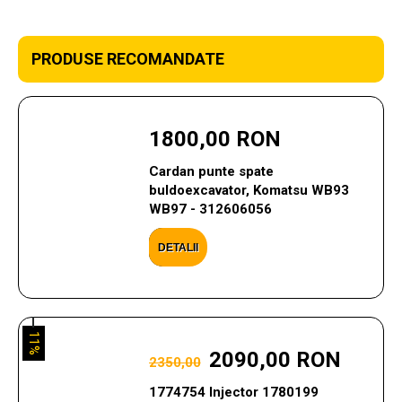
PRODUSE RECOMANDATE
1800,00 RON
Cardan punte spate
buldoexcavator, Komatsu WB93
WB97 - 312606056
DETALII
11%
2090,00 RON
2350,00
1774754 Injector 1780199