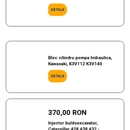
DETALII
Bloc cilindru pompa hidraulica,
Kawasaki, K3V112 K3V140
DETALII
370,00 RON
Injector buldoexcavator,
Caterpillar 428 438 432 -