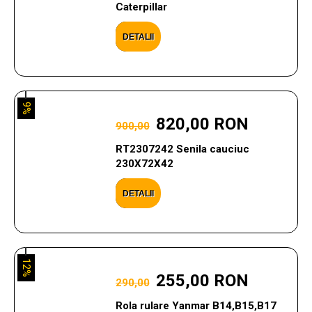
Caterpillar
DETALII
9%
820,00 RON
900,00
RT2307242 Senila cauciuc
230X72X42
DETALII
12%
255,00 RON
290,00
Rola rulare Yanmar B14,B15,B17