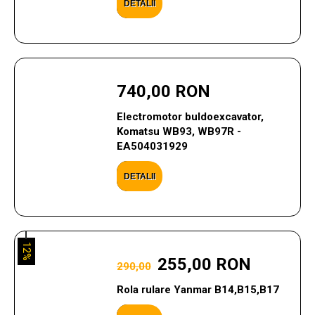
DETALII
740,00 RON
Electromotor buldoexcavator,
Komatsu WB93, WB97R -
EA504031929
DETALII
12%
255,00 RON
290,00
Rola rulare Yanmar B14,B15,B17