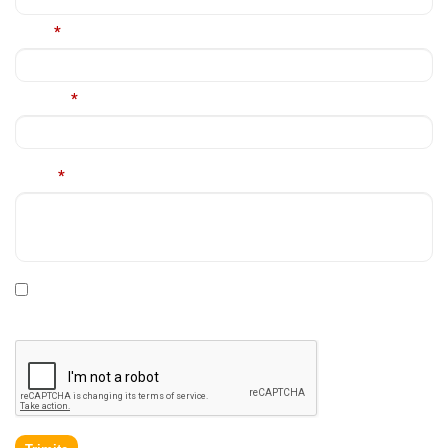
Email
*
Telefon
*
Mesaj
*
* Declar ca am cel putin 16 ani impliniti, am citit si sunt de
acord cu
Politica de prelucrare a datelor personale
.