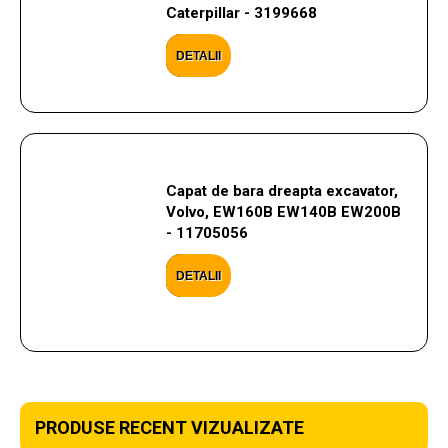
Caterpillar - 3199668
DETALII
Capat de bara dreapta excavator,
Volvo, EW160B EW140B EW200B
- 11705056
DETALII
PRODUSE RECENT VIZUALIZATE