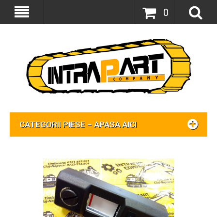
0
CATEGORII PIESE – APASA AICI