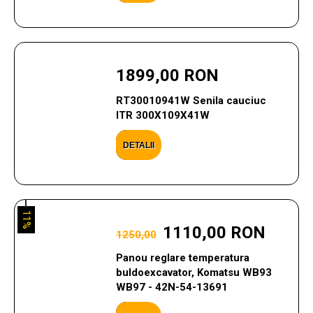
1899,00 RON
RT30010941W Senila cauciuc
ITR 300X109X41W
DETALII
11%
1110,00 RON
1250,00
Panou reglare temperatura
buldoexcavator, Komatsu WB93
WB97 - 42N-54-13691