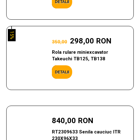
DETALII
15%
298,00 RON
350,00
Rola rulare miniexcavator
Takeuchi TB125, TB138
DETALII
840,00 RON
RT2309633 Senila cauciuc ITR
230X96X33