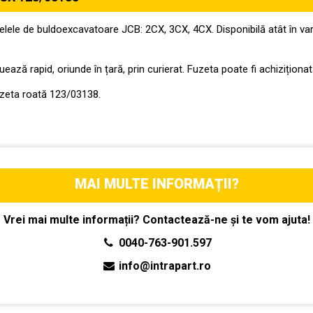
ele de buldoexcavatoare JCB: 2CX, 3CX, 4CX. Disponibilă atât în vari
ează rapid, oriunde în țară, prin curierat. Fuzeta poate fi achizițion
uzeta roată 123/03138.
MAI MULTE INFORMAȚII?
Vrei mai multe informații? Contactează-ne și te vom ajuta!
0040-763-901.597
info@intrapart.ro