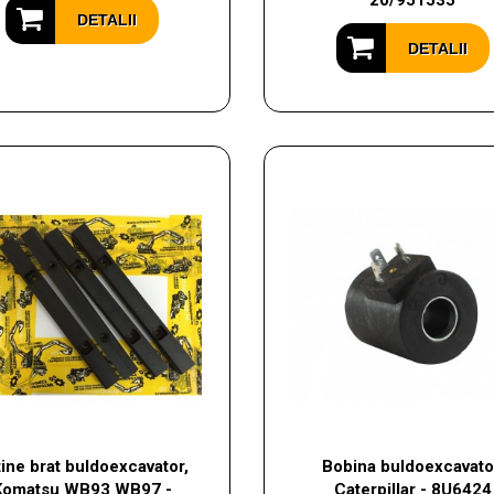
20/951535
DETALII
DETALII
ine brat buldoexcavator,
Bobina buldoexcavato
Komatsu WB93 WB97 -
Caterpillar - 8U6424