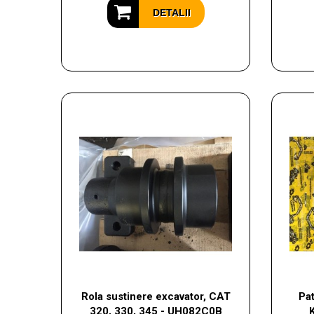
DETALII
Rola sustinere excavator, CAT
Pat
320, 330, 345 - UH082C0B