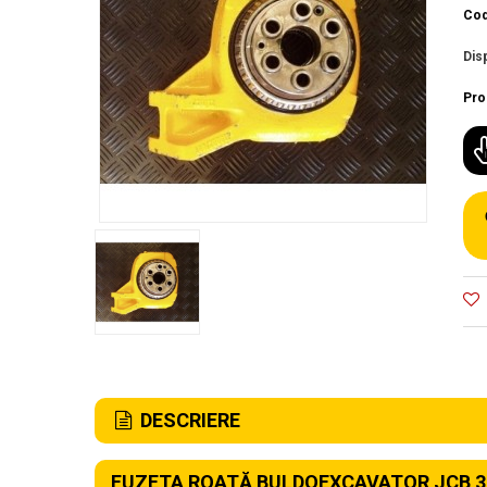
Cod
Disp
Pro
DESCRIERE
FUZETA ROATĂ BULDOEXCAVATOR JCB 3