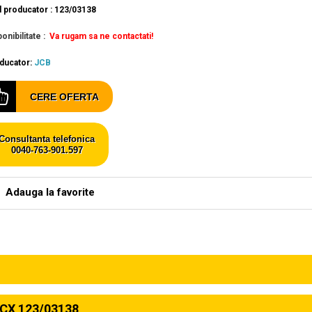
 producator : 123/03138
onibilitate :
Va rugam sa ne contactati!
ducator:
JCB
CERE OFERTA
Consultanta telefonica
0040-763-901.597
Adauga la favorite
CX 123/03138