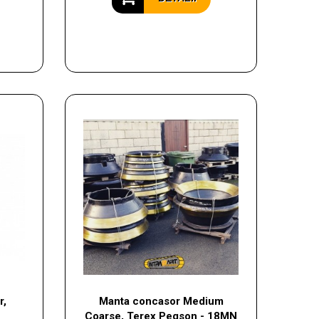
r,
Manta concasor Medium
Coarse, Terex Pegson - 18MN