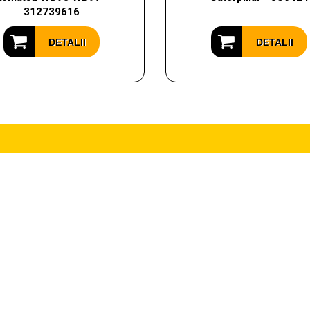
312739616
DETALII
DETALII