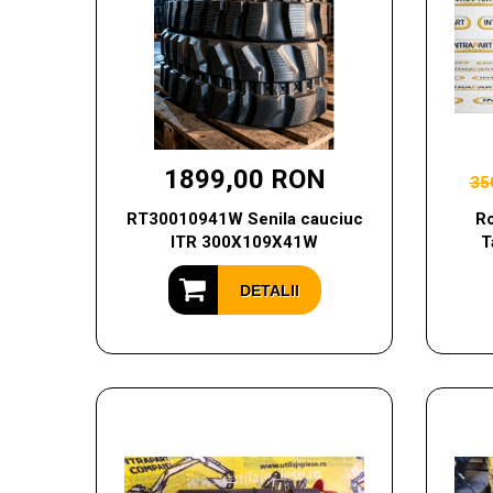
1899,00 RON
35
RT30010941W Senila cauciuc
Ro
ITR 300X109X41W
T
DETALII