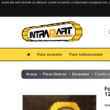
Acest site web doreste sa utilizeze cookie-uri pentru a imbunatati navigarea dvs. pe
Piese excavator
Piese buldoexcavator
Acasa
Piese Diverse
Excavator
Fuzeta r
Fu
1
Cod