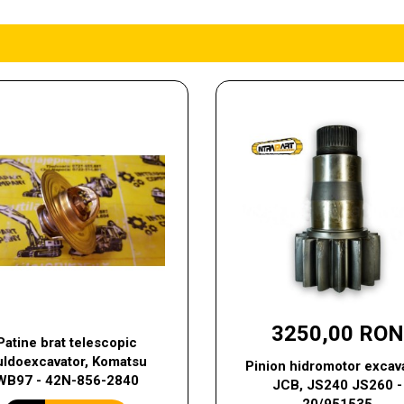
3250,00 RON
Patine brat telescopic
uldoexcavator, Komatsu
Pinion hidromotor excava
WB97 - 42N-856-2840
JCB, JS240 JS260 -