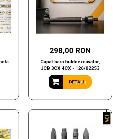
298,00 RON
bota
Capat bara buldoexcavator,
JCB 3CX 4CX - 126/02253
DETALII
13%