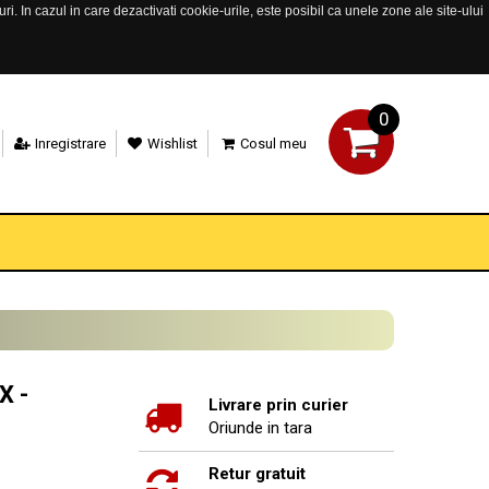
. In cazul in care dezactivati cookie-urile, este posibil ca unele zone ale site-ului
0
Inregistrare
Wishlist
Cosul meu
X -
Livrare prin curier
Oriunde in tara
Retur gratuit