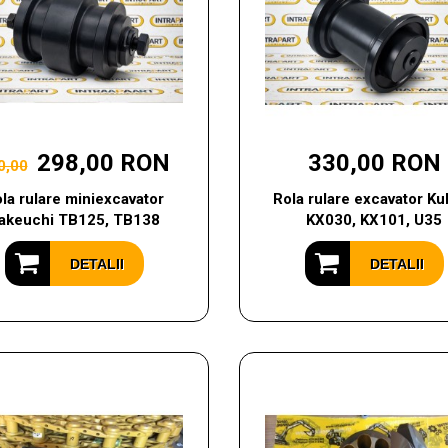
298,00 RON
330,00 RON
0,00
la rulare miniexcavator
Rola rulare excavator Ku
akeuchi TB125, TB138
KX030, KX101, U35
DETALII
DETALII