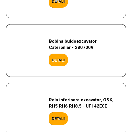
DETALII
Bobina buldoexcavator,
Caterpillar - 2807009
DETALII
Rola inferioara excavator, O&K,
RH5 RH6 RH8.5 - UF142E0E
DETALII