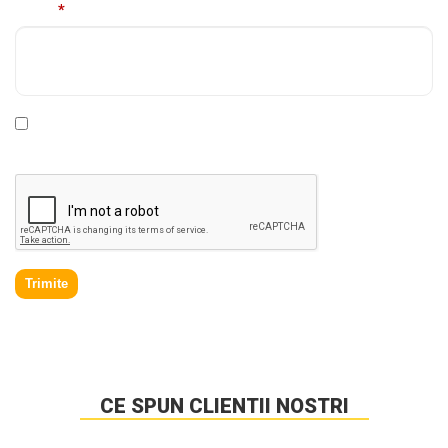
Mesaj
*
* Declar ca am cel putin 16 ani impliniti, am citit si sunt de
acord cu
Politica de prelucrare a datelor personale
.
Trimite
CE SPUN CLIENTII NOSTRI