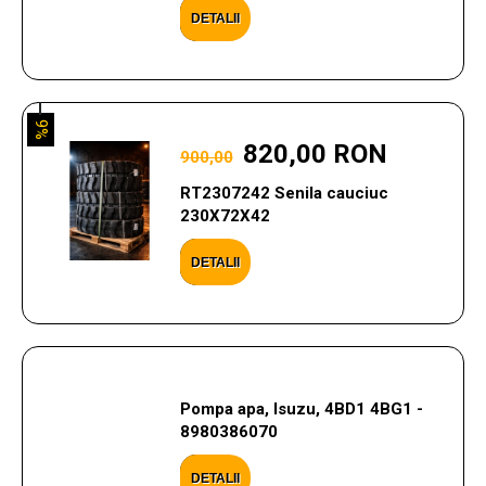
DETALII
9%
820,00 RON
900,00
RT2307242 Senila cauciuc
230X72X42
DETALII
Pompa apa, Isuzu, 4BD1 4BG1 -
8980386070
DETALII