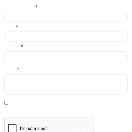
Nume complet
*
Email
*
Telefon
*
Mesaj
*
* Declar ca am cel putin 16 ani impliniti, am citit si sunt de
acord cu
Politica de prelucrare a datelor personale
.