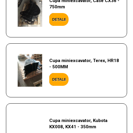
Cupa miniexcavator, Case CX36 -
750mm
DETALII
Cupa miniexcavator, Terex, HR18
- 500MM
DETALII
Cupa miniexcavator, Kubota
KX008, KX41 - 350mm