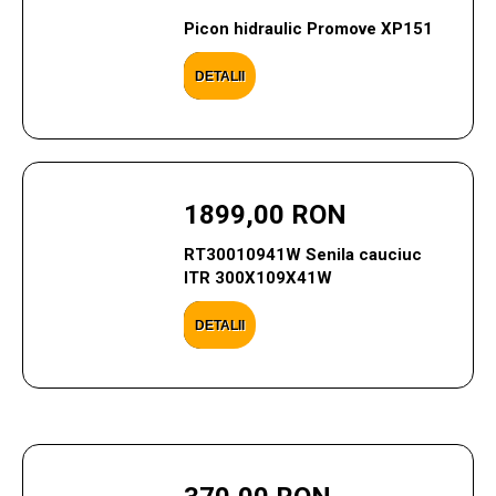
Picon hidraulic Promove XP151
DETALII
1899,00 RON
RT30010941W Senila cauciuc
ITR 300X109X41W
DETALII