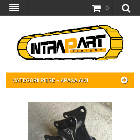
0
CATEGORII PIESE – APASA AICI