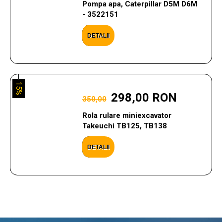
Pompa apa, Caterpillar D5M D6M
- 3522151
DETALII
15%
298,00 RON
350,00
Rola rulare miniexcavator
Takeuchi TB125, TB138
DETALII