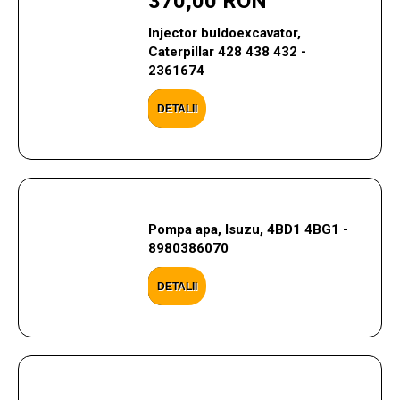
370,00 RON
Injector buldoexcavator,
Caterpillar 428 438 432 -
2361674
DETALII
Pompa apa, Isuzu, 4BD1 4BG1 -
8980386070
DETALII