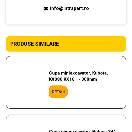
info@intrapart.ro
PRODUSE SIMILARE
Cupa miniexcavator, Kubota,
KX080 KX161 - 300mm
DETALII
Cupa miniexcavator, Bobcat 341