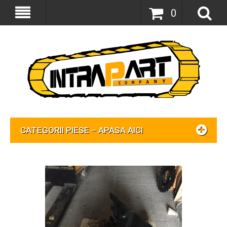
0
CATEGORII PIESE – APASA AICI