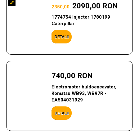
11%
2090,00 RON
2350,00
1774754 Injector 1780199
Caterpillar
DETALII
740,00 RON
Electromotor buldoexcavator,
Komatsu WB93, WB97R -
EA504031929
DETALII