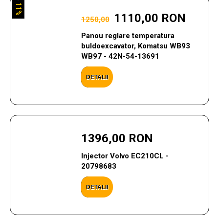
11%
1110,00 RON
1250,00
Panou reglare temperatura
buldoexcavator, Komatsu WB93
WB97 - 42N-54-13691
DETALII
1396,00 RON
Injector Volvo EC210CL -
20798683
DETALII