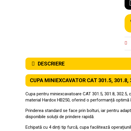
DESCRIERE
CUPA MINIEXCAVATOR CAT 301.5, 301.8, 
Cupa pentru miniexcavatoare CAT 301.5, 301.8, 302.5, cu 
material Hardox HB250, oferind o performanță optimă în c
Prinderea standard se face prin bolturi, iar pentru adapta
disponibile soluții de prindere rapidă.
Echipată cu 4 dinți tip furcă, cupa facilitează operațiun