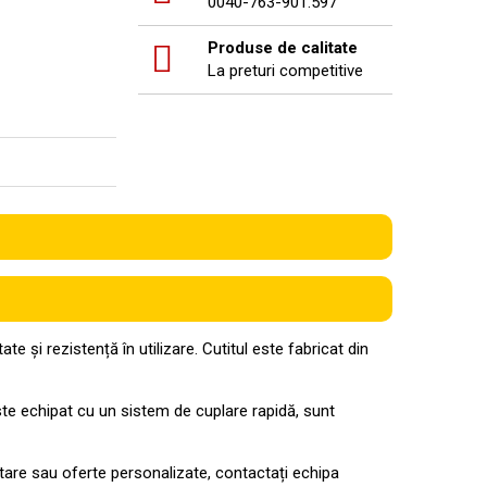
0040-763-901.597
Produse de calitate
La preturi competitive
 și rezistență în utilizare. Cutitul este fabricat din
 este echipat cu un sistem de cuplare rapidă, sunt
entare sau oferte personalizate, contactați echipa