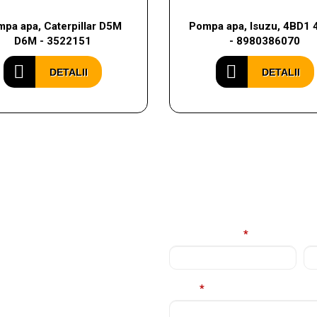
pa apa, Caterpillar D5M
Pompa apa, Isuzu, 4BD1
D6M - 3522151
- 8980386070
DETALII
DETALII
E
Nume complet
*
Em
Mesaj
*
rviciile