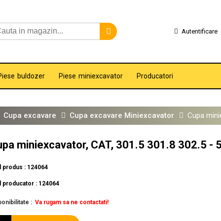
Autentificare
Piese buldozer
Piese miniexcavator
Producatori
Cupa excavare
Cupa excavare Miniexcavator
Cupa mini
pa miniexcavator, CAT, 301.5 301.8 302.5 
 produs : 124064
 producator : 124064
onibilitate :
Va rugam sa ne contactati!