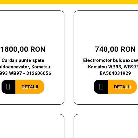
1800,00 RON
740,00 RON
Cardan punte spate
Electromotor buldoexcav
uldoexcavator, Komatsu
Komatsu WB93, WB97R
93 WB97 - 312606056
EA504031929
DETALII
DETALII