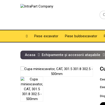
Piese excavator
Piese buldoexcavator
Acasa
Echipamente și accesorii atașabile
Cu
Cod
Cod
Disp