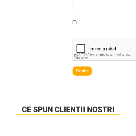
contacta in cel
* Declar ca am cel putin 16 a
prelucrare a datelor personale
.
Trimite
CE SPUN CLIENTII NOSTRI