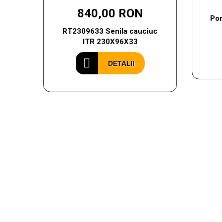
840,00 RON
Pom
RT2309633 Senila cauciuc
ITR 230X96X33
DETALII
CONTACTEAZA-N
Ai nevoie de ajutor cu privire la produsele si se