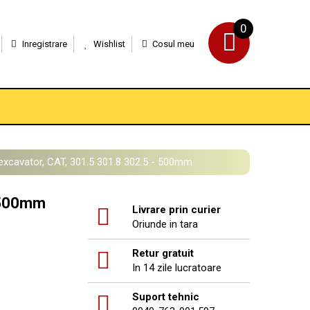
0
Inregistrare
Wishlist
Cosul meu
excavator, CAT, 301.5 301.8 302.5 - 500mm
- 500mm
Livrare prin curier
Oriunde in tara
Retur gratuit
In 14 zile lucratoare
Suport tehnic