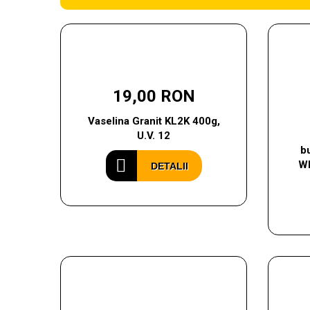
19,00 RON
Vaselina Granit KL2K 400g,
U.V. 12
b
WB
DETALII