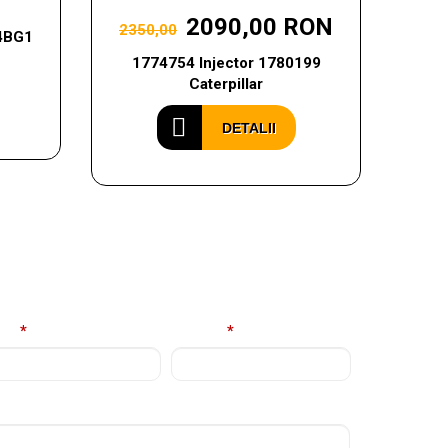
2090,00 RON
2350,00
 4BG1
1774754 Injector 1780199
Caterpillar
DETALII
ail
*
Telefon
*