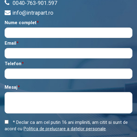
0040-763-901.597
info@intrapart.ro
Nume complet
*
Email
*
Telefon
*
Mesaj
*
* Declar ca am cel putin 16 ani impliniti, am citit si sunt de
acord cu
Politica de prelucrare a datelor personale
.