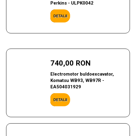
Perkins - ULPK0042
DETALII
740,00 RON
Electromotor buldoexcavator,
Komatsu WB93, WB97R -
EA504031929
DETALII