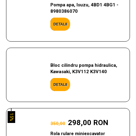
Pompa apa, Isuzu, 4BD1 4BG1 -
8980386070
DETALII
Bloc cilindru pompa hidraulica,
Kawasaki, K3V112 K3V140
DETALII
15%
298,00 RON
350,00
Rola rulare miniexcavator