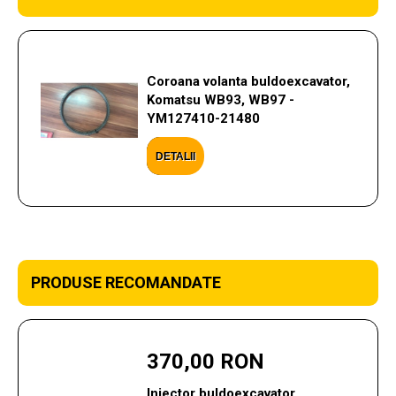
Coroana volanta buldoexcavator,
Komatsu WB93, WB97 -
YM127410-21480
DETALII
PRODUSE RECOMANDATE
370,00 RON
Injector buldoexcavator,