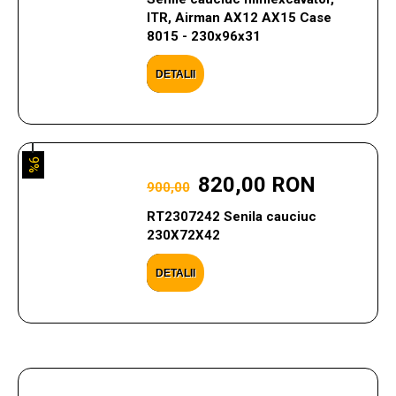
ITR, Airman AX12 AX15 Case
8015 - 230x96x31
DETALII
9%
820,00 RON
900,00
RT2307242 Senila cauciuc
230X72X42
DETALII