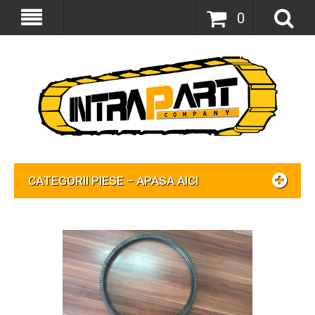
0
CATEGORII PIESE – APASA AICI