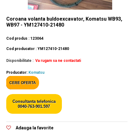
Coroana volanta buldoexcavator, Komatsu WB93,
WB97 - YM127410-21480
Cod produs : 123064
Cod producator : YM127410-21480
Disponibilitate :
Va rugam sa ne contactati
Producator:
Komatsu
CERE OFERTA
Consultanta telefonica
0040-763-901.597
Adauga la favorite