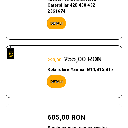
Caterpillar 428 438 432 -
2361674
DETALII
12%
255,00 RON
290,00
Rola rulare Yanmar B14,B15,B17
DETALII
685,00 RON
Senile cauciuc miniexcavator,