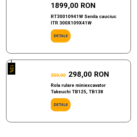
1899,00 RON
RT30010941W Senila cauciuc
ITR 300X109X41W
DETALII
15%
298,00 RON
350,00
Rola rulare miniexcavator
Takeuchi TB125, TB138
DETALII