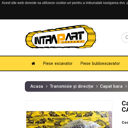
Acest site web doreste sa utilizeze cookie-uri pentru a imbunatati navigarea dvs. pe
Piese excavator
Piese buldoexcavator
Acasa
Transmisie și direcție
Capat bara
Ca
C
Cod