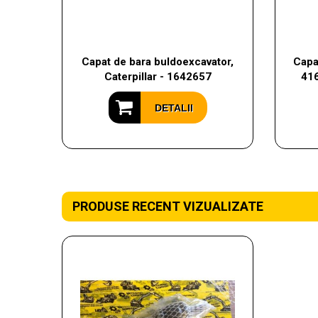
Capat de bara buldoexcavator,
Capat
Caterpillar - 1642657
41
DETALII
PRODUSE RECENT VIZUALIZATE