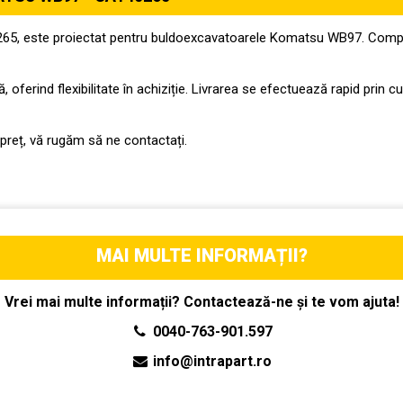
265, este proiectat pentru buldoexcavatoarele Komatsu WB97. Compatib
oferind flexibilitate în achiziție. Livrarea se efectuează rapid prin cur
 preț, vă rugăm să ne contactați.
MAI MULTE INFORMAȚII?
Vrei mai multe informații? Contactează-ne și te vom ajuta!
0040-763-901.597
info@intrapart.ro