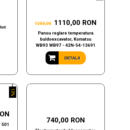
1110,00 RON
1250,00
iuc
Panou reglare temperatura
buldoexcavator, Komatsu
WB93 WB97 - 42N-54-13691
DETALII
13%
RON
740,00 RON
H 501