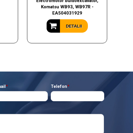
Electromotor buldoexcavator,
Komatsu WB93, WB97R -
EA504031929
DETALII
ail
*
Telefon
*