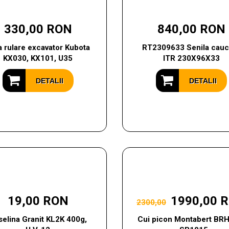
330,00 RON
840,00 RON
a rulare excavator Kubota
RT2309633 Senila cauc
KX030, KX101, U35
ITR 230X96X33
DETALII
DETALII
19,00 RON
1990,00 
2300,00
selina Granit KL2K 400g,
Cui picon Montabert BR