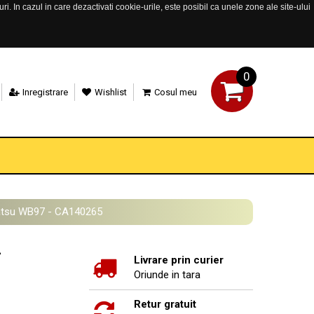
. In cazul in care dezactivati cookie-urile, este posibil ca unele zone ale site-ului
0
Inregistrare
Wishlist
Cosul meu
atsu WB97 - CA140265
-
Livrare prin curier
Oriunde in tara
Retur gratuit