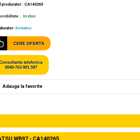
 producator : CA140265
onibilitate :
In stoc
ducator:
Komatsu
CERE OFERTA
Consultanta telefonica
0040-763-901.597
Adauga la favorite
TSU WB97 - CA140265