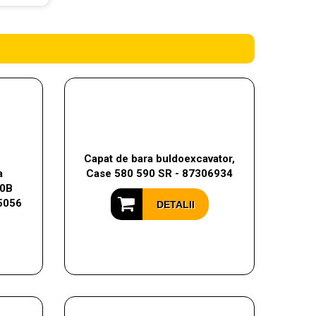
Capat de bara buldoexcavator,
a
Case 580 590 SR - 87306934
60B
5056
DETALII