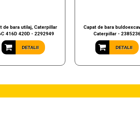
 de bara utilaj, Caterpillar
Capat de bara buldoexcav
6C 416D 420D - 2292949
Caterpillar - 238523
DETALII
DETALII