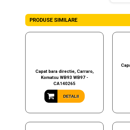
PRODUSE SIMILARE
Capa
Capat bara directie, Carraro,
Komatsu WB93 WB97 -
CA140265
DETALII