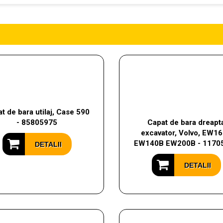
t de bara utilaj, Case 590
- 85805975
Capat de bara dreapt
excavator, Volvo, EW1
EW140B EW200B - 1170
DETALII
DETALII