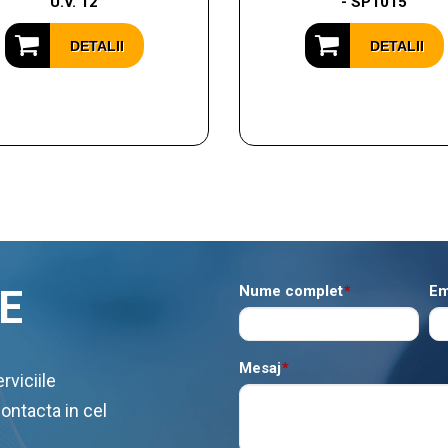
U.V. 12
- SP1015
DETALII
DETALII
E
Nume complet
*
Em
Mesaj
*
rviciile
contacta in cel