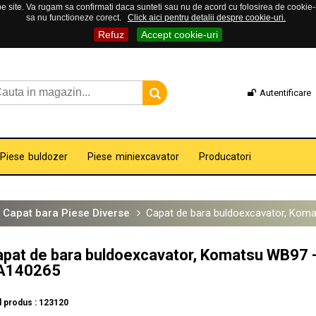
 site. Va rugam sa confirmati daca sunteti sau nu de acord cu folosirea de cookie-uri
sa nu functioneze corect.
Click aici pentru detalii despre cookie-uri.
Refuz
Accept cookie-uri
Autentificare
Piese buldozer
Piese miniexcavator
Producatori
Capat bara Piese Diverse
Capat de bara buldoexcavator, Kom
pat de bara buldoexcavator, Komatsu WB97 
A140265
 produs : 123120