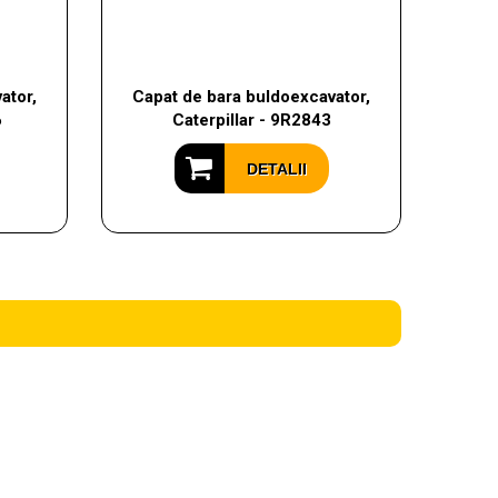
ator,
Capat de bara buldoexcavator,
6
Caterpillar - 9R2843
DETALII