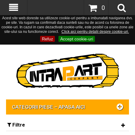
0
Acest site web doreste sa utilizeze cookie-uri pentru a imbunatati navigarea dvs.
pe site. Va rugam sa confirmati daca sunteti sau nu de acord cu folosirea de
cookie-uri. In cazul in care dezactivati cookie-urile, este posibil ca unele zone ale
site-ului sa nu functioneze corect.
Click aici pentru detalii despre cookie-uri.
Refuz
Accept cookie-uri
CATEGORII PIESE – APASA AICI
Filtre