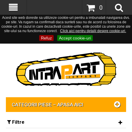
0
Acest site web doreste sa utilizeze cookie-uri pentru a imbunatati navigarea dvs.
pe site. Va rugam sa confirmati daca sunteti sau nu de acord cu folosirea de
cookie-uri. In cazul in care dezactivati cookie-urile, este posibil ca unele zone ale
site-ului sa nu functioneze corect.
Click aici pentru detalii despre cookie-uri.
Refuz
Accept cookie-uri
CATEGORII PIESE – APASA AICI
Filtre