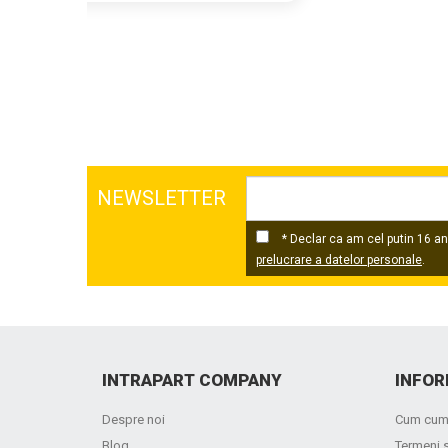
NEWSLETTER
* Declar ca am cel putin 16 ani
prelucrare a datelor personale
.
INTRAPART COMPANY
INFOR
Despre noi
Cum cum
Blog
Termeni s