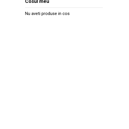
Cosul meu
Nu aveti produse in cos
CONTACTEAZA-N
Ai nevoie de ajutor cu privire la produsele si se
oferite? Scrie aici mesajul tau, iar noi te vom 
mai scurt timp posibil.
Str. Fabricii 93-103, Cluj Napoca
0040-763-901.597
info@intrapart.ro