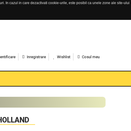
. In cazul in care dezactivati cookie-urile, este posibil ca unele zone ale site-ului
entificare
Inregistrare
Wishlist
Cosul meu
HOLLAND