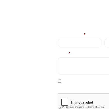
E
Nume complet
*
Em
Mesaj
*
rviciile
contacta in cel
* Declar ca am cel putin 16 a
prelucrare a datelor personale
.