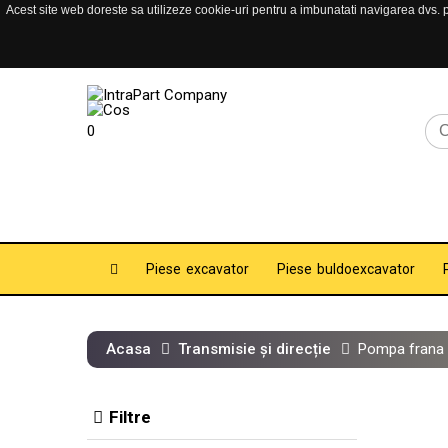
Acest site web doreste sa utilizeze cookie-uri pentru a imbunatati navigarea dvs. pe
0
Piese excavator
Piese buldoexcavator
Acasa
Transmisie și direcție
Pompa frana 
Filtre