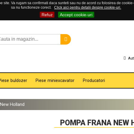
 site. Va rugam sa confirmati daca sunteti sau nu de acord cu folosirea de cookie-uri
sa nu functioneze corect.
Click aici pentru detalii despre cookie-uri.
Refuz
Accept cookie-uri
Aut
Piese buldozer
Piese miniexcavator
Producatori
New Holland
POMPA FRANA NEW 