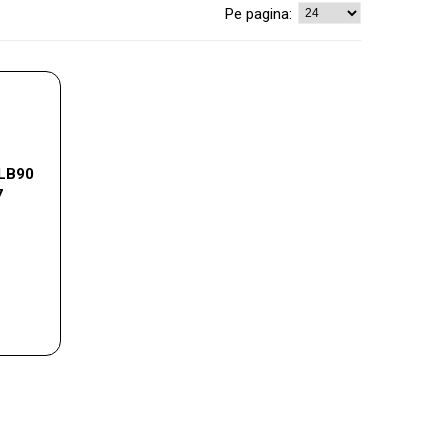
Pe pagina:
 LB90
7