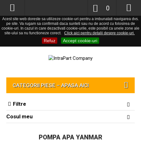
0
Acest site web doreste sa utilizeze cookie-uri pentru a imbunatati navigarea dvs.
pe site. Va rugam sa confirmati daca sunteti sau nu de acord cu folosirea de
cookie-uri. In cazul in care dezactivati cookie-urile, este posibil ca unele zone ale
site-ului sa nu functioneze corect.
Click aici pentru detalii despre cookie-uri.
Refuz
Accept cookie-uri
CATEGORII PIESE – APASA AICI
Filtre
Cosul meu
POMPA APA YANMAR