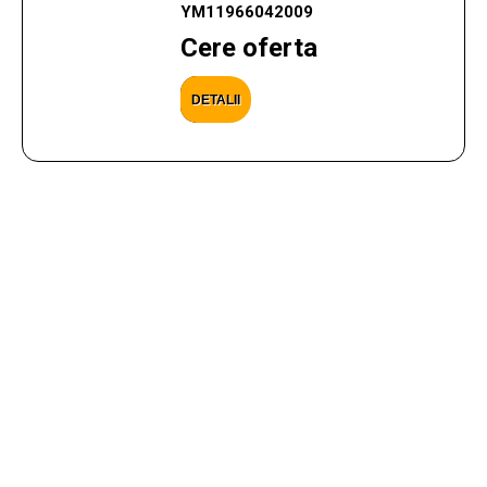
YM11966042009
Cere oferta
DETALII
CONTACTEAZA-NE
Ai nevoie de ajutor cu privire la produsele si
serviciile oferite? Scrie aici mesajul tau, iar noi te
vom contacta in cel mai scurt timp posibil.