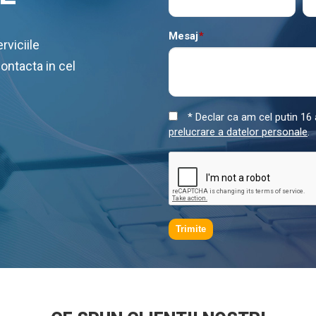
Mesaj
*
rviciile
contacta in cel
* Declar ca am cel putin 16 a
prelucrare a datelor personale
.
Trimite