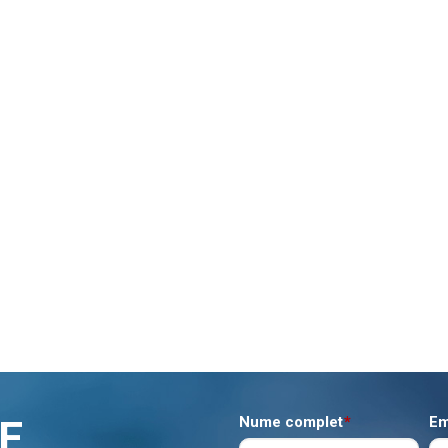
E
Nume complet
*
Em