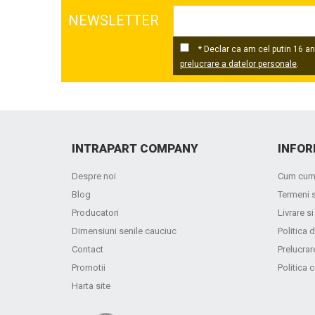
NEWSLETTER
* Declar ca am cel putin 16 ani
prelucrare a datelor personale
.
INTRAPART COMPANY
INFOR
Despre noi
Cum cum
Blog
Termeni s
Producatori
Livrare si
Dimensiuni senile cauciuc
Politica d
Contact
Prelucrar
Promotii
Politica 
Harta site