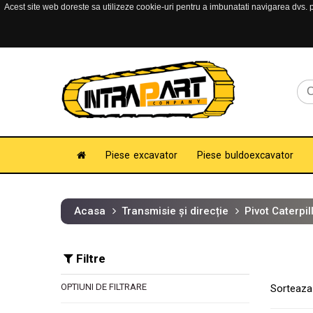
Acest site web doreste sa utilizeze cookie-uri pentru a imbunatati navigarea dvs. pe
Piese excavator
Piese buldoexcavator
Acasa
Transmisie și direcție
Pivot Caterpil
Filtre
OPTIUNI DE FILTRARE
Sorteaza