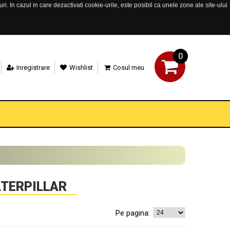
. In cazul in care dezactivati cookie-urile, este posibil ca unele zone ale site-ului
0
Inregistrare
Wishlist
Cosul meu
ATERPILLAR
Pe pagina: