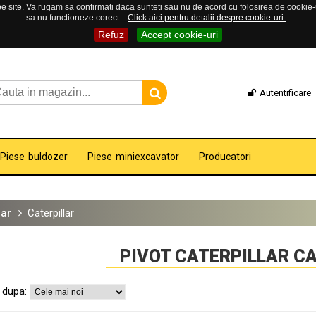
 site. Va rugam sa confirmati daca sunteti sau nu de acord cu folosirea de cookie-uri
sa nu functioneze corect.
Click aici pentru detalii despre cookie-uri.
Refuz
Accept cookie-uri
Autentificare
Piese buldozer
Piese miniexcavator
Producatori
lar
Caterpillar
PIVOT CATERPILLAR C
 dupa: