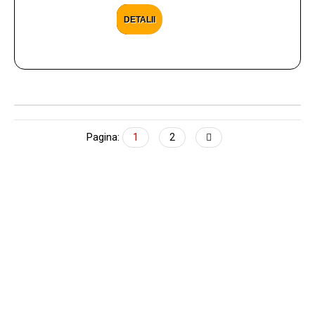
DETALII
Pagina:
1
2
CONTACTEAZA-NE
Ai nevoie de ajutor cu privire la produsele si
serviciile oferite? Scrie aici mesajul tau, iar noi te
vom contacta in cel mai scurt timp posibil.