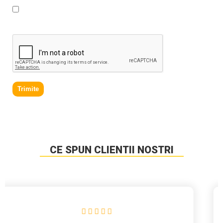
* Declar ca am cel putin 16 ani impliniti, am citit si sunt
de acord cu
Politica de prelucrare a datelor personale
.
Trimite
CE SPUN CLIENTII NOSTRI