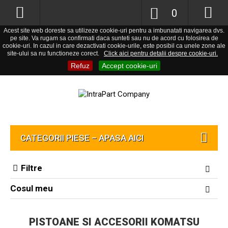
0
Acest site web doreste sa utilizeze cookie-uri pentru a imbunatati navigarea dvs.
pe site. Va rugam sa confirmati daca sunteti sau nu de acord cu folosirea de
cookie-uri. In cazul in care dezactivati cookie-urile, este posibil ca unele zone ale
site-ului sa nu functioneze corect.
Click aici pentru detalii despre cookie-uri.
Refuz
Accept cookie-uri
CATEGORII PIESE – APASA AICI
Filtre
Cosul meu
PISTOANE SI ACCESORII KOMATSU