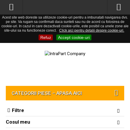
Acest site web doreste sa utilizeze cookie-uri pentru a imbunatati navigarea dvs.
pe site. Va rugam sa confirmati daca sunteti sau nu de acord cu folosirea de
cookie-uri. In cazul in care dezactivati cookie-urile, este posibil ca unele zone ale
site-ului sa nu functioneze corect.
Click aici pentru detalii despre cookie-uri.
Refuz
Accept cookie-uri
CATEGORII PIESE – APASA AICI
Filtre
Cosul meu