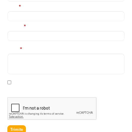
Email
*
Telefon
*
Mesaj
*
* Declar ca am cel putin 16 ani impliniti, am citit si sunt
de acord cu
Politica de prelucrare a datelor personale
.
Trimite