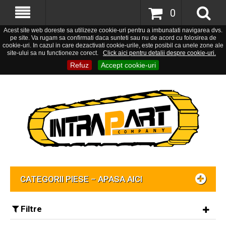
0
Acest site web doreste sa utilizeze cookie-uri pentru a imbunatati navigarea dvs.
pe site. Va rugam sa confirmati daca sunteti sau nu de acord cu folosirea de
cookie-uri. In cazul in care dezactivati cookie-urile, este posibil ca unele zone ale
site-ului sa nu functioneze corect.
Click aici pentru detalii despre cookie-uri.
Refuz
Accept cookie-uri
CATEGORII PIESE – APASA AICI
Filtre