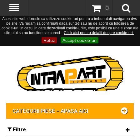
0
Acest site web doreste sa utilizeze cookie-uri pentru a imbunatati navigarea dvs.
pe site. Va rugam sa confirmati daca sunteti sau nu de acord cu folosirea de
cookie-uri. In cazul in care dezactivati cookie-urile, este posibil ca unele zone ale
site-ului sa nu functioneze corect.
Click aici pentru detalii despre cookie-uri.
Refuz
Accept cookie-uri
CATEGORII PIESE – APASA AICI
Filtre