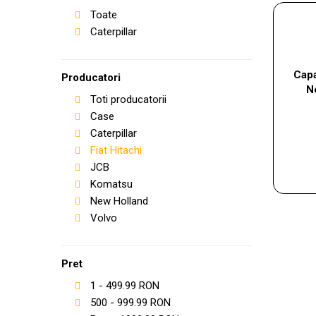
Toate
Caterpillar
Capa
Producatori
N
Toti producatorii
Case
Caterpillar
Fiat Hitachi
JCB
Komatsu
New Holland
Volvo
Pret
1
-
499.99
RON
500
-
999.99
RON