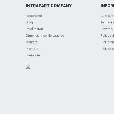
INTRAPART COMPANY
INFOR
Despre noi
Cum cum
Blog
Termeni s
Producatori
Livrare si
Dimensiuni senile cauciuc
Politica d
Contact
Prelucrar
Promotii
Politica 
Harta site