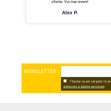
NEWSLETTER
* Declar ca am cel putin 16 ani
prelucrare a datelor personale
.