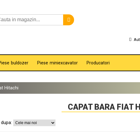
Aut
Piese buldozer
Piese miniexcavator
Producatori
at Hitachi
CAPAT BARA FIAT 
 dupa: