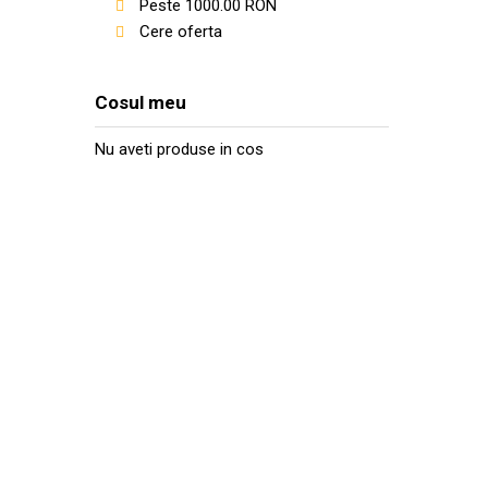
Peste
1000.00
RON
Cere oferta
Cosul meu
Nu aveti produse in cos
CONTACTEAZA-N
Ai nevoie de ajutor cu privire la produsele si se
oferite? Scrie aici mesajul tau, iar noi te vom 
mai scurt timp posibil.
Str. Fabricii 93-103, Cluj Napoca