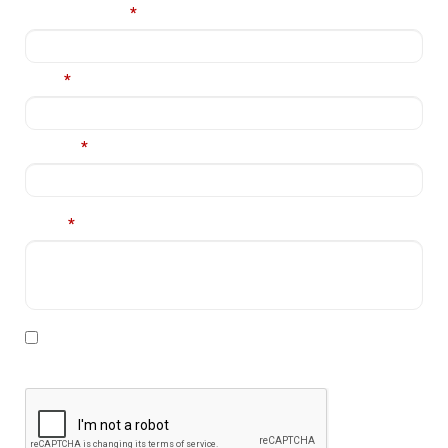
Nume complet
*
Email
*
Telefon
*
Mesaj
*
* Declar ca am cel putin 16 ani impliniti, am citit si sunt
de acord cu
Politica de prelucrare a datelor personale
.