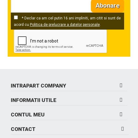
Abonare
* Declar ca am cel putin 16 ani impliniti, am citit si sunt de
acord cu
Politica de prelucrare a datelor personale
.
INTRAPART COMPANY
INFORMATII UTILE
CONTUL MEU
CONTACT