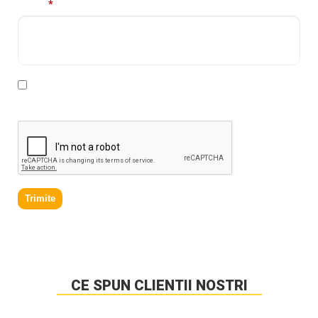
Mesaj
*
* Declar ca am cel putin 16 ani impliniti, am citit si sunt
de acord cu
Politica de prelucrare a datelor personale
.
Trimite
CE SPUN CLIENTII NOSTRI