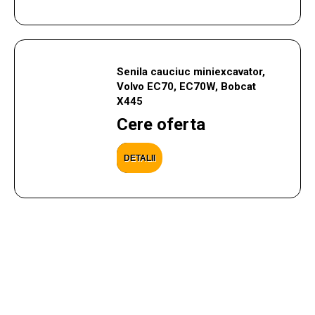
Senila cauciuc miniexcavator,
Volvo EC70, EC70W, Bobcat
X445
Cere oferta
DETALII
CONTACTEAZA-NE