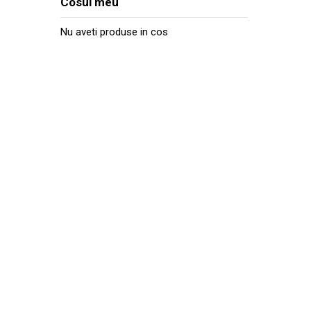
Cosul meu
Nu aveti produse in cos
CONTACTEAZA-N
Ai nevoie de ajutor cu privire la produsele si se
oferite? Scrie aici mesajul tau, iar noi te vom 
mai scurt timp posibil.
Str. Fabricii 93-103, Cluj Napoca
0040-763-901.597
info@intrapart.ro