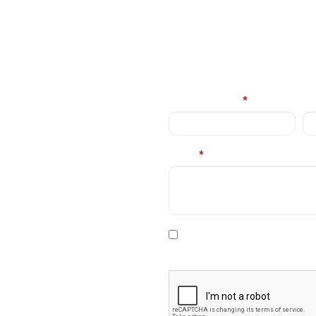
E
Nume complet
*
Em
Mesaj
*
rviciile
contacta in cel
* Declar ca am cel putin 16 a
prelucrare a datelor personale
.