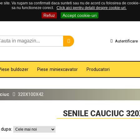
 site. Va rugam sa confirmati daca sunteti sau nu de acord cu folosirea de cookie-uri
sa nu functioneze corect.
Click aici pentru detalii despre cookie-uri.
Refuz
Accept cookie-uri
Autentificare
Piese buldozer
Piese miniexcavator
Producatori
ciuc
320X100X42
SENILE CAUCIUC 32
 dupa: