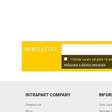
NEWSLETTER
* Declar ca am cel putin 16 ani
prelucrare a datelor personale
.
INTRAPART COMPANY
INFOR
Despre noi
Cum cum
Blog
Termeni s