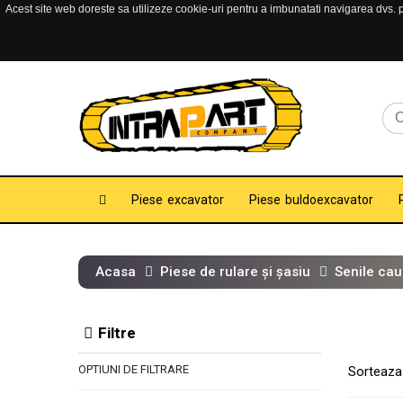
Acest site web doreste sa utilizeze cookie-uri pentru a imbunatati navigarea dvs. pe
Piese excavator
Piese buldoexcavator
Acasa
Piese de rulare și șasiu
Senile cau
Filtre
OPTIUNI DE FILTRARE
Sorteaza