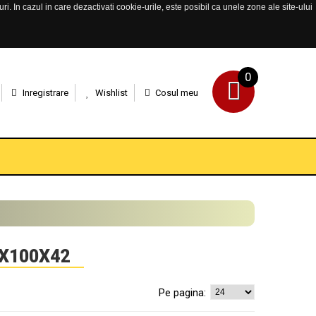
. In cazul in care dezactivati cookie-urile, este posibil ca unele zone ale site-ului
0
Inregistrare
Wishlist
Cosul meu
0X100X42
Pe pagina: