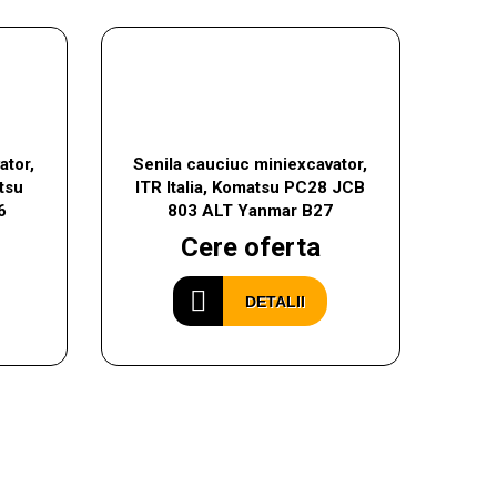
ator,
Senila cauciuc miniexcavator,
tsu
ITR Italia, Komatsu PC28 JCB
6
803 ALT Yanmar B27
Cere oferta
DETALII