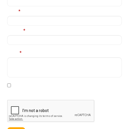
Email
*
Telefon
*
Mesaj
*
* Declar ca am cel putin 16 ani impliniti, am citit si sunt
de acord cu
Politica de prelucrare a datelor personale
.