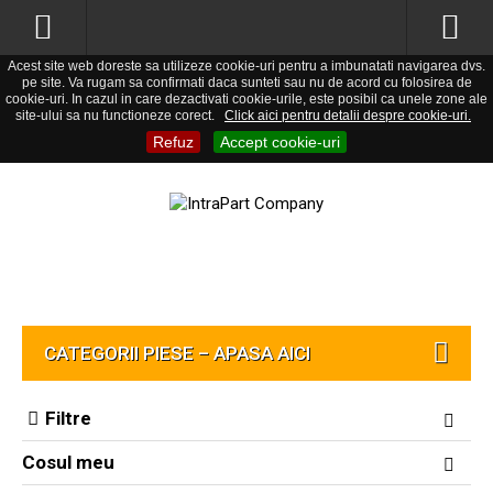
Acest site web doreste sa utilizeze cookie-uri pentru a imbunatati navigarea dvs.
pe site. Va rugam sa confirmati daca sunteti sau nu de acord cu folosirea de
cookie-uri. In cazul in care dezactivati cookie-urile, este posibil ca unele zone ale
site-ului sa nu functioneze corect.
Click aici pentru detalii despre cookie-uri.
Refuz
Accept cookie-uri
CATEGORII PIESE – APASA AICI
Filtre
Cosul meu