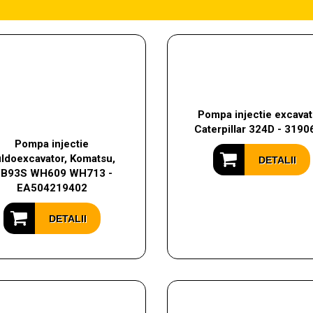
Pompa injectie excavat
Caterpillar 324D - 3190
Pompa injectie
ldoexcavator, Komatsu,
DETALII
B93S WH609 WH713 -
EA504219402
DETALII