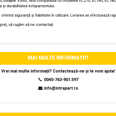
u utilajele Volvo, fiind compatibilă cu modelele EC210, EC160, EC180
a și durabilitatea echipamentului.
erind siguranță și fiabilitate în utilizare. Livrarea se efectuează rapid,
 preț, vă rugăm să ne contactați.
MAI MULTE INFORMAȚII?
Vrei mai multe informații? Contactează-ne și te vom ajuta!
0040-763-901.597
info@intrapart.ro