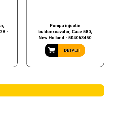
r,
Pompa injectie
2B -
buldoexcavator, Case 580,
New Holland - 504063450
DETALII