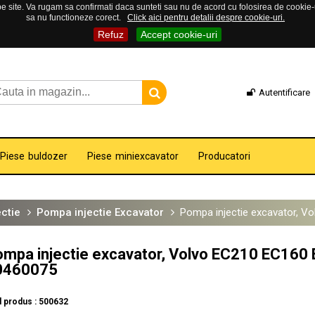
 site. Va rugam sa confirmati daca sunteti sau nu de acord cu folosirea de cookie-uri
sa nu functioneze corect.
Click aici pentru detalii despre cookie-uri.
Refuz
Accept cookie-uri
Autentificare
Piese buldozer
Piese miniexcavator
Producatori
ctie
Pompa injectie Excavator
Pompa injectie excavator, V
mpa injectie excavator, Volvo EC210 EC160 
0460075
 produs : 500632