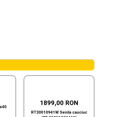
1899,00 RON
0x40
RT30010941W Senila cauciuc