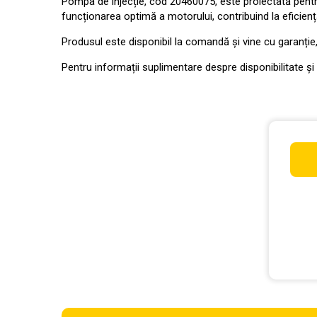
Pompa de injecție, cod 20460075, este proiectată pentr
funcționarea optimă a motorului, contribuind la eficienț
Produsul este disponibil la comandă și vine cu garanție, of
Pentru informații suplimentare despre disponibilitate și