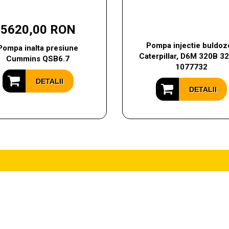
5620,00 RON
Pompa injectie buldoze
Pompa inalta presiune
Caterpillar, D6M 320B 32
Cummins QSB6.7
1077732
DETALII
DETALII