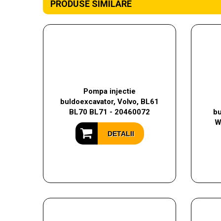
PRODUSE SIMILARE
Pompa injectie
buldoexcavator, Volvo, BL61
BL70 BL71 - 20460072
bu
W
DETALII