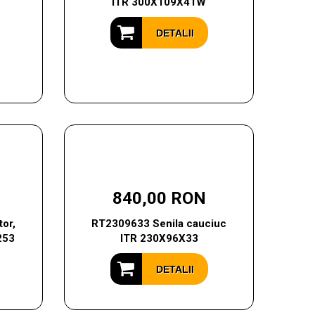
ITR 300X109X41W
DETALII
840,00 RON
or,
RT2309633 Senila cauciuc
253
ITR 230X96X33
DETALII