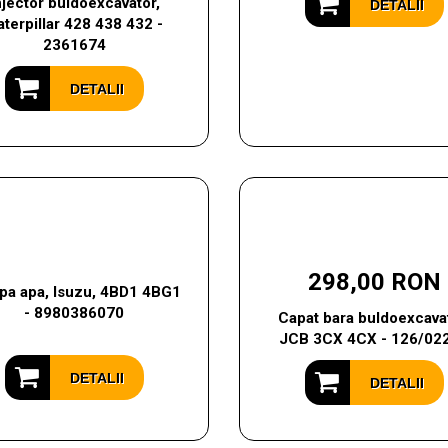
njector buldoexcavator,
DETALII
terpillar 428 438 432 -
2361674
DETALII
298,00 RON
a apa, Isuzu, 4BD1 4BG1
- 8980386070
Capat bara buldoexcavat
JCB 3CX 4CX - 126/02
DETALII
DETALII