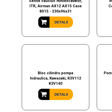
Senile cauciuc miniexcavator,
I
ITR, Airman AX12 AX15 Case
Ca
8015 - 230x96x31
DETALII
Bloc cilindru pompa
Pomp
hidraulica, Kawasaki, K3V112
K3V140
DETALII