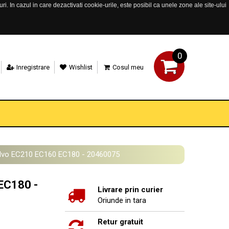
. In cazul in care dezactivati cookie-urile, este posibil ca unele zone ale site-ului
0
Inregistrare
Wishlist
Cosul meu
olvo EC210 EC160 EC180 - 20460075
EC180 -
Livrare prin curier
Oriunde in tara
Retur gratuit