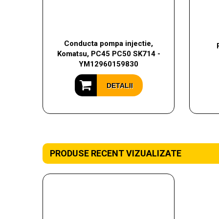
Conducta pompa injectie,
Komatsu, PC45 PC50 SK714 -
YM12960159830
DETALII
PRODUSE RECENT VIZUALIZATE