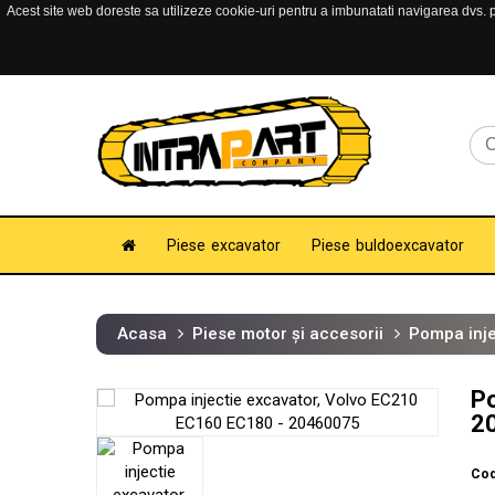
Acest site web doreste sa utilizeze cookie-uri pentru a imbunatati navigarea dvs. pe
Piese excavator
Piese buldoexcavator
Acasa
Piese motor și accesorii
Pompa inje
Po
2
Cod