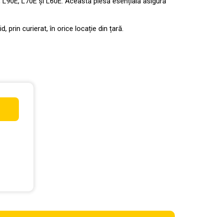
, L90E, L70E și L60E. Această piesă esențială asigură
 prin curierat, în orice locație din țară.