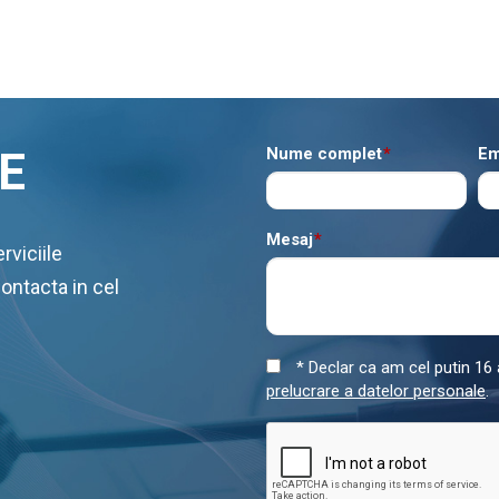
E
Nume complet
*
Em
Mesaj
*
rviciile
contacta in cel
* Declar ca am cel putin 16 a
prelucrare a datelor personale
.