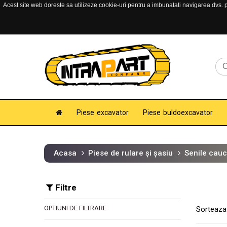
Acest site web doreste sa utilizeze cookie-uri pentru a imbunatati navigarea dvs. pe
Piese excavator
Piese buldoexcavator
Acasa
Piese de rulare și șasiu
Senile cauc
Filtre
OPTIUNI DE FILTRARE
Sorteaza