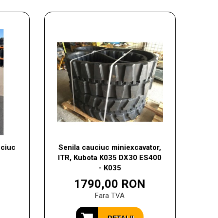
ciuc
Senila cauciuc miniexcavator,
ITR, Kubota K035 DX30 ES400
- K035
1790,00 RON
Fara TVA
DETALII