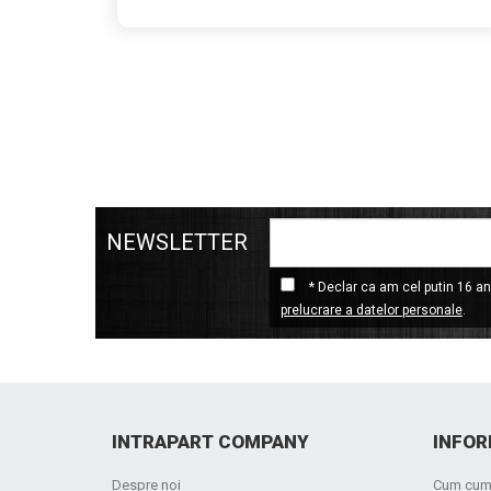
NEWSLETTER
* Declar ca am cel putin 16 ani
prelucrare a datelor personale
.
INTRAPART COMPANY
INFOR
Despre noi
Cum cum