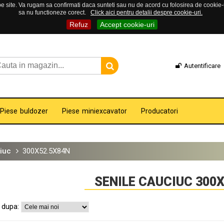
 site. Va rugam sa confirmati daca sunteti sau nu de acord cu folosirea de cookie-uri
sa nu functioneze corect.
Click aici pentru detalii despre cookie-uri.
Refuz
Accept cookie-uri
Autentificare
Piese buldozer
Piese miniexcavator
Producatori
iuc
300X52.5X84N
SENILE CAUCIUC 300
 dupa: