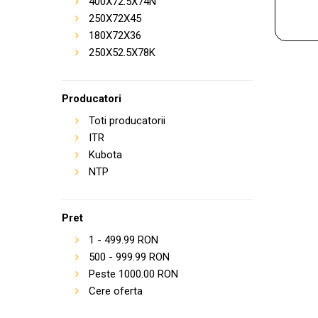
400X72.5X74N
250X72X45
180X72X36
250X52.5X78K
Producatori
Toti producatorii
ITR
Kubota
NTP
Pret
1
-
499.99
RON
500
-
999.99
RON
Peste
1000.00
RON
Cere oferta