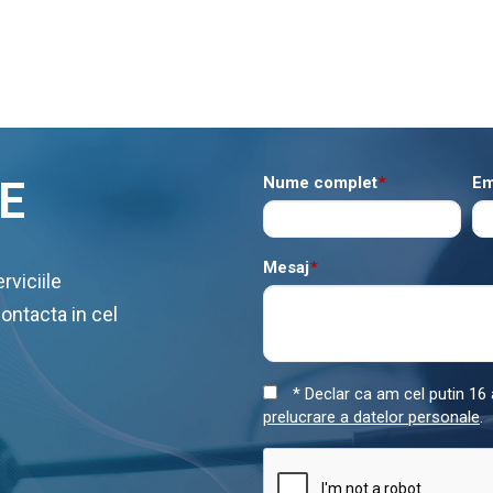
E
Nume complet
*
Em
Mesaj
*
rviciile
contacta in cel
* Declar ca am cel putin 16 a
prelucrare a datelor personale
.