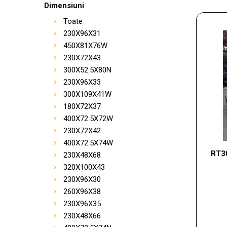
Dimensiuni
Toate
230X96X31
450X81X76W
230X72X43
300X52.5X80N
230X96X33
300X109X41W
180X72X37
400X72.5X72W
230X72X42
400X72.5X74W
RT3
230X48X68
320X100X43
230X96X30
260X96X38
230X96X35
230X48X66