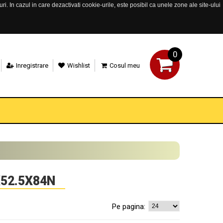
. In cazul in care dezactivati cookie-urile, este posibil ca unele zone ale site-ului
0
Inregistrare
Wishlist
Cosul meu
X52.5X84N
Pe pagina: