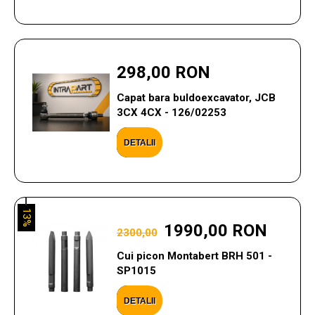
298,00 RON
Capat bara buldoexcavator, JCB
3CX 4CX - 126/02253
DETALII
13%
1990,00 RON
2300,00
Cui picon Montabert BRH 501 -
SP1015
DETALII