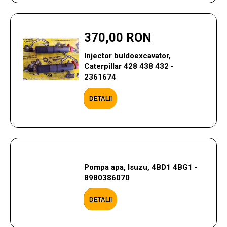
370,00 RON
Injector buldoexcavator,
Caterpillar 428 438 432 -
2361674
DETALII
Pompa apa, Isuzu, 4BD1 4BG1 -
8980386070
DETALII