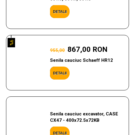
DETALII
9%
867,00 RON
955,00
Senila cauciuc Schaeff HR12
DETALII
Senila cauciuc excavator, CASE
CX47 - 400x72.5x72KB
DETALII