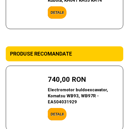
Kubota, KH041 KH55 KH14
DETALII
PRODUSE RECOMANDATE
740,00 RON
Electromotor buldoexcavator,
Komatsu WB93, WB97R -
EA504031929
DETALII