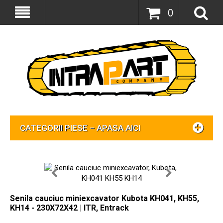
0
CATEGORII PIESE – APASA AICI
Senila cauciuc miniexcavator Kubota KH041, KH55,
KH14 - 230X72X42 | ITR, Entrack