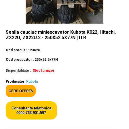
Senila cauciuc miniexcavator Kubota K022, Hitachi,
ZX22U, ZX22U.2 - 250X52.5X77N | ITR
Cod produs : 123626
Cod producator : 250x52.5x77N
Disponibilitate :
Stoc furnizor
Producator:
Kubota
CERE OFERTA
Consultanta telefonica
0040-763-901.597