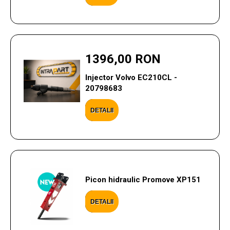
1396,00 RON
Injector Volvo EC210CL -
20798683
DETALII
Picon hidraulic Promove XP151
DETALII