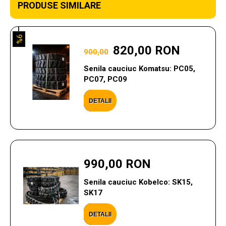
PRODUSE SIMILARE
9%
820,00 RON
900,00
Senila cauciuc Komatsu: PC05,
PC07, PC09
DETALII
990,00 RON
Senila cauciuc Kobelco: SK15,
SK17
DETALII