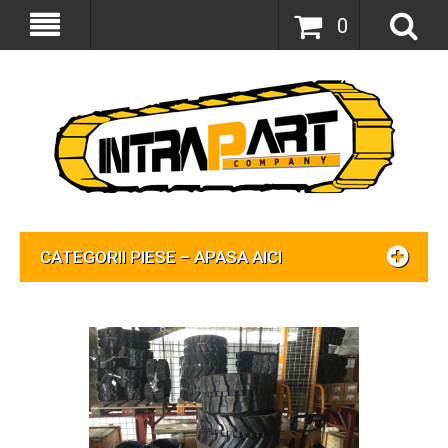
0
CATEGORII PIESE – APASA AICI