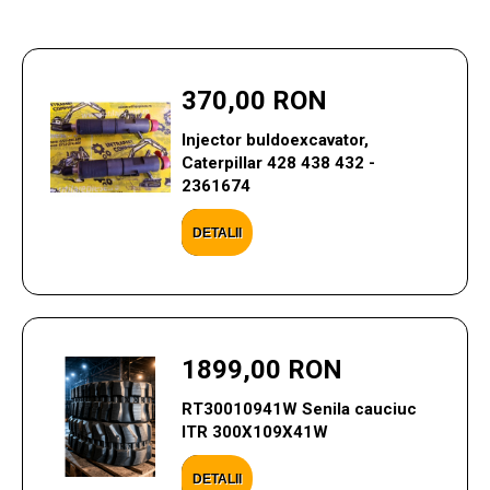
370,00 RON
Injector buldoexcavator,
Caterpillar 428 438 432 -
2361674
DETALII
1899,00 RON
RT30010941W Senila cauciuc
ITR 300X109X41W
DETALII