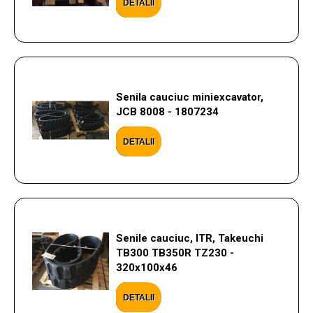
DETALII
Senila cauciuc miniexcavator,
JCB 8008 - 1807234
DETALII
Senile cauciuc, ITR, Takeuchi
TB300 TB350R TZ230 -
320x100x46
DETALII