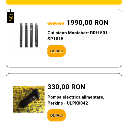
13%
1990,00 RON
2300,00
Cui picon Montabert BRH 501 -
SP1015
DETALII
330,00 RON
Pompa electrica alimentare,
Perkins - ULPK0042
DETALII