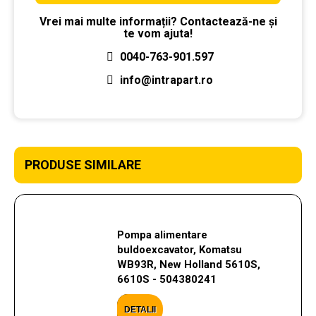
Vrei mai multe informații? Contactează-ne și
te vom ajuta!
0040-763-901.597
info@intrapart.ro
PRODUSE SIMILARE
Pompa alimentare
buldoexcavator, Komatsu
WB93R, New Holland 5610S,
6610S - 504380241
DETALII