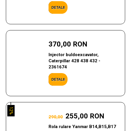
DETALII
370,00 RON
Injector buldoexcavator,
Caterpillar 428 438 432 -
2361674
DETALII
12%
255,00 RON
290,00
Rola rulare Yanmar B14,B15,B17