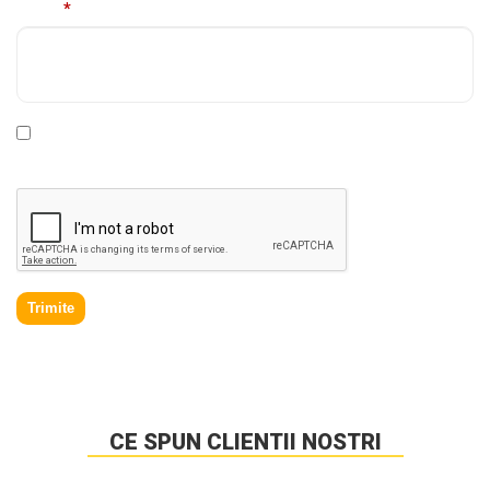
Mesaj
*
* Declar ca am cel putin 16 ani impliniti, am citit si sunt de
acord cu
Politica de prelucrare a datelor personale
.
Trimite
CE SPUN CLIENTII NOSTRI