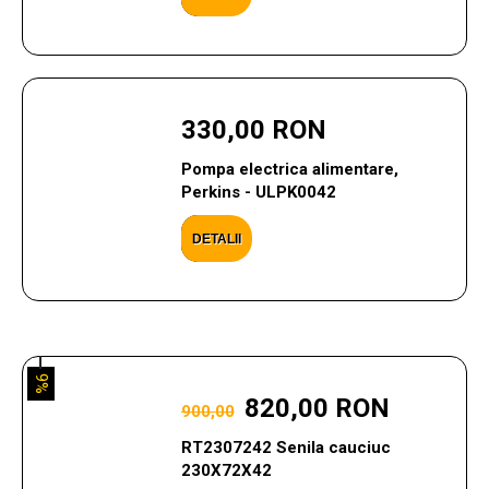
330,00 RON
Pompa electrica alimentare,
Perkins - ULPK0042
DETALII
9%
820,00 RON
900,00
RT2307242 Senila cauciuc
230X72X42