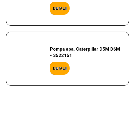
DETALII
Pompa apa, Caterpillar D5M D6M
- 3522151
DETALII
CONTACTEAZA-NE