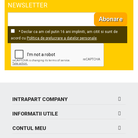
NEWSLETTER
Abonare
* Declar ca am cel putin 16 ani impliniti, am citit si sunt de
acord cu
Politica de prelucrare a datelor personale
.
INTRAPART COMPANY
INFORMATII UTILE
CONTUL MEU