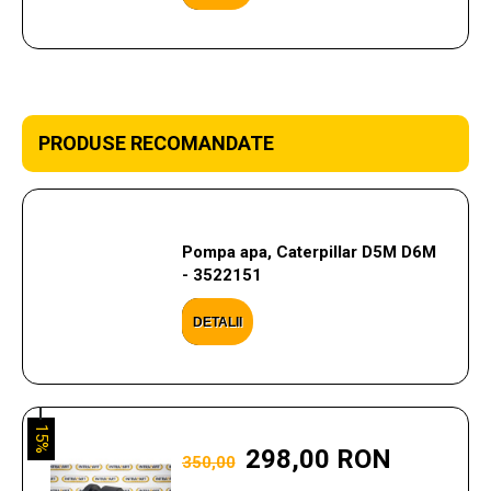
PRODUSE RECOMANDATE
Pompa apa, Caterpillar D5M D6M
- 3522151
DETALII
15%
298,00 RON
350,00