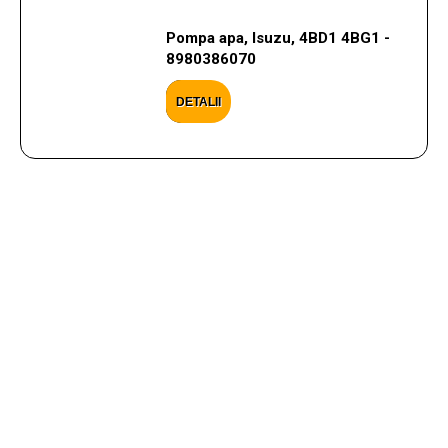
Pompa apa, Isuzu, 4BD1 4BG1 -
8980386070
DETALII
CONTACTEAZA-NE
Ai nevoie de ajutor cu privire la produsele si serviciile
oferite? Scrie aici mesajul tau, iar noi te vom
contacta in cel mai scurt timp posibil.