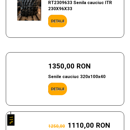
RT2309633 Senila cauciuc ITR
230X96X33
DETALII
1350,00 RON
Senile cauciuc 320x100x40
DETALII
11%
1110,00 RON
1250,00