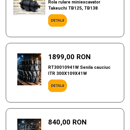
Rola rulare miniexcavator
Takeuchi TB125, TB138
DETALII
1899,00 RON
RT30010941W Senila cauciuc
ITR 300X109X41W
DETALII
840,00 RON