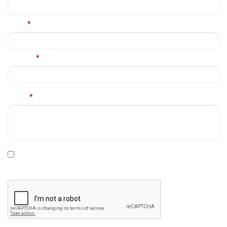
Email
*
Telefon
*
Mesaj
*
* Declar ca am cel putin 16 ani impliniti, am citit si sunt de
acord cu
Politica de prelucrare a datelor personale
.