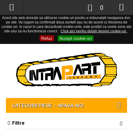
0
Acest site web doreste sa utilizeze cookie-uri pentru a imbunatati navigarea dvs.
pe site. Va rugam sa confirmati daca sunteti sau nu de acord cu folosirea de
cookie-uri. In cazul in care dezactivati cookie-urile, este posibil ca unele zone ale
site-ului sa nu functioneze corect.
Click aici pentru detalii despre cookie-uri.
Refuz
Accept cookie-uri
CATEGORII PIESE – APASA AICI
Filtre