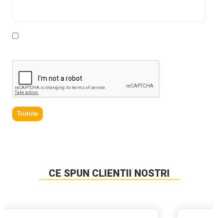
* Declar ca am cel putin 16 ani impliniti, am citit si sunt
de acord cu
Politica de prelucrare a datelor personale
.
Trimite
CE SPUN CLIENTII NOSTRI