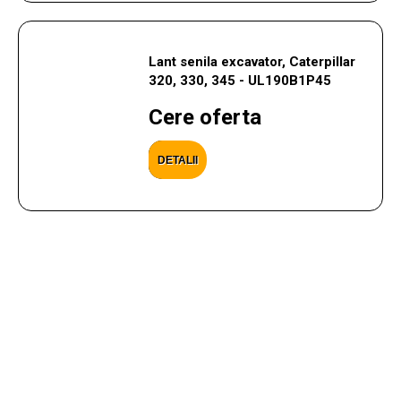
Lant senila excavator, Caterpillar
320, 330, 345 - UL190B1P45
Cere oferta
DETALII
CONTACTEAZA-NE
Ai nevoie de ajutor cu privire la produsele si