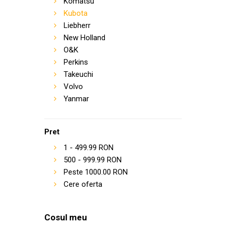
Komatsu
Kubota
Liebherr
New Holland
O&K
Perkins
Takeuchi
Volvo
Yanmar
Pret
1
-
499.99
RON
500
-
999.99
RON
Peste
1000.00
RON
Cere oferta
Cosul meu