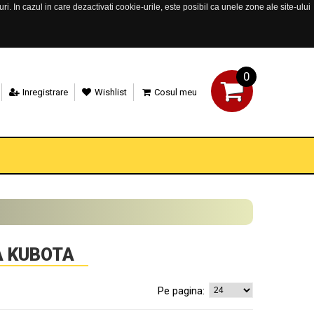
. In cazul in care dezactivati cookie-urile, este posibil ca unele zone ale site-ului
0
Inregistrare
Wishlist
Cosul meu
A KUBOTA
Pe pagina: