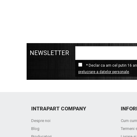
NEWSLETTER
* Declar ca am cel putin 16 ani
prelucrare a datelor personale
.
INTRAPART COMPANY
INFOR
Despre noi
Cum cum
Blog
Termeni s
Producatori
Livrare si