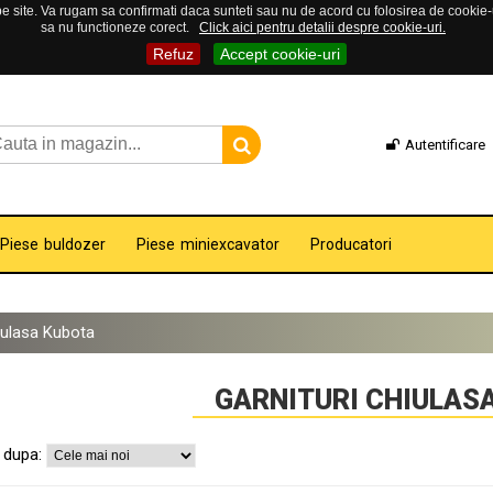
 site. Va rugam sa confirmati daca sunteti sau nu de acord cu folosirea de cookie-uri
sa nu functioneze corect.
Click aici pentru detalii despre cookie-uri.
Refuz
Accept cookie-uri
Autentificare
Piese buldozer
Piese miniexcavator
Producatori
hiulasa Kubota
GARNITURI CHIULAS
 dupa: