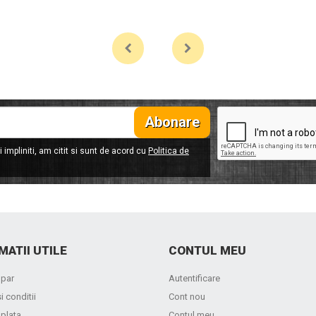
Abonare
 impliniti, am citit si sunt de acord cu
Politica de
MATII UTILE
CONTUL MEU
par
Autentificare
i conditii
Cont nou
 plata
Contul meu