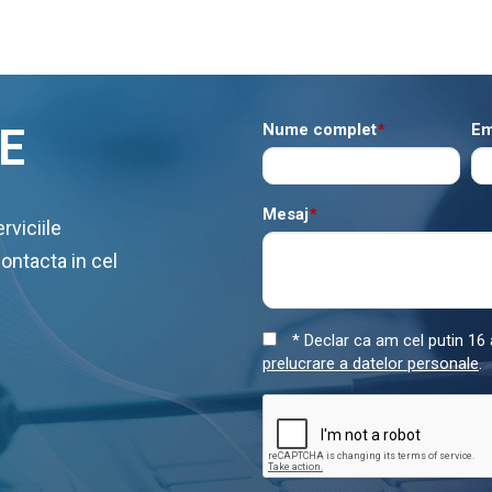
E
Nume complet
*
Em
Mesaj
*
rviciile
contacta in cel
* Declar ca am cel putin 16 a
prelucrare a datelor personale
.