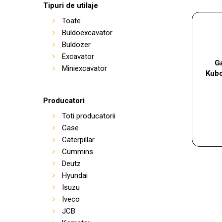
Tipuri de utilaje
Toate
Buldoexcavator
Buldozer
Excavator
Ga
Miniexcavator
Kubo
Producatori
Toti producatorii
Case
Caterpillar
Cummins
Deutz
Hyundai
Isuzu
Iveco
JCB