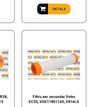
DETALII
CR38,
Filtru aer secundar Volvo
/2
EC35, VOE11801160, E816LS