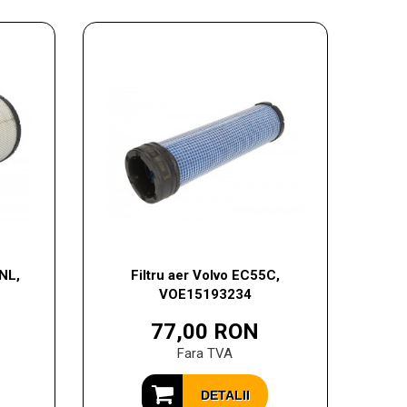
NL,
Filtru aer Volvo EC55C,
VOE15193234
77,00 RON
Fara TVA
DETALII