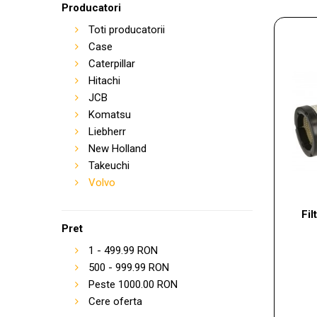
Producatori
Toti producatorii
Case
Caterpillar
Hitachi
JCB
Komatsu
Liebherr
New Holland
Takeuchi
Volvo
Fi
Pret
1
-
499.99
RON
500
-
999.99
RON
Peste
1000.00
RON
Cere oferta