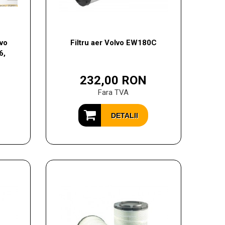
lvo
Filtru aer Volvo EW180C
6,
232,00 RON
Fara TVA
DETALII