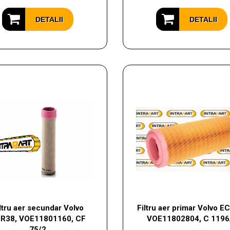
DETALII
DETALII
ltru aer secundar Volvo
Filtru aer primar Volvo E
R38, VOE11801160, CF
VOE11802804, C 1196
75/2