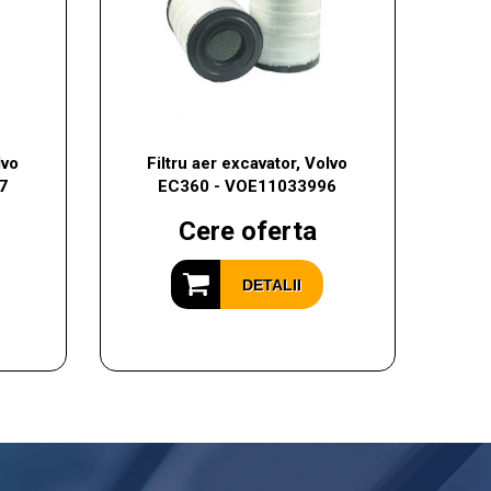
lvo
Filtru aer excavator, Volvo
7
EC360 - VOE11033996
Cere oferta
DETALII