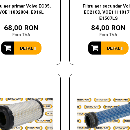
tru aer primar Volvo EC35,
Filtru aer secundar Vo
VOE11802804, E816L
EC210D, VOE1111017
E1507LS
68,00 RON
84,00 RON
Fara TVA
Fara TVA
DETALII
DETALII