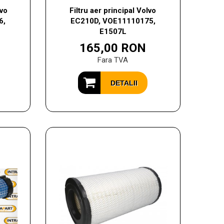
lvo
Filtru aer principal Volvo
6,
EC210D, VOE11110175,
E1507L
165,00 RON
Fara TVA
DETALII