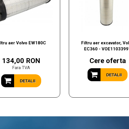
iltru aer Volvo EW180C
Filtru aer excavator, Vo
EC360 - VOE1103399
134,00 RON
Cere oferta
Fara TVA
DETALII
DETALII