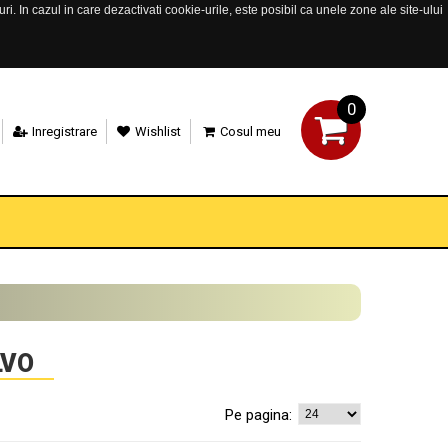
. In cazul in care dezactivati cookie-urile, este posibil ca unele zone ale site-ului
0
Inregistrare
Wishlist
Cosul meu
LVO
Pe pagina: