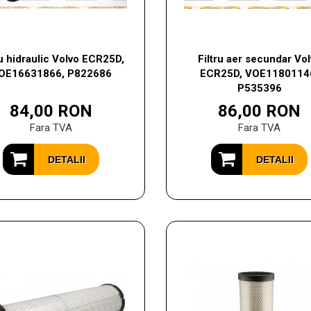
ru hidraulic Volvo ECR25D,
Filtru aer secundar Vo
OE16631866, P822686
ECR25D, VOE1180114
P535396
84,00 RON
86,00 RON
Fara TVA
Fara TVA
DETALII
DETALII