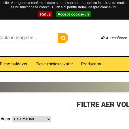
 site. Va rugam sa confirmati daca sunteti sau nu de acord cu folosirea de cookie-uri
sa nu functioneze corect.
Click aici pentru detalii despre cookie-uri.
Refuz
Accept cookie-uri
Autentificare
Piese buldozer
Piese miniexcavator
Producatori
FILTRE AER VO
 dupa: