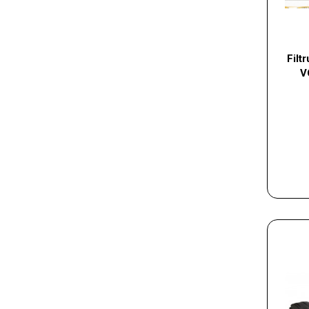
Filt
V